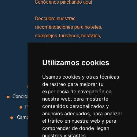
Conócenos pinchando aquí
Descubre nuestras
recomendaciones para hoteles,
complejos turísticos, hostales,
vacaciones, paquetes de
viajes, y mucho más!
Utilizamos cookies
MI AGENCIA
Usamos cookies y otras técnicas
de rastreo para mejorar tu
Aviso legal
Condiciones de uso
experiencia de navegación en
Condiciones Generales
Ley de Viajes Combinados
nuestra web, para mostrarte
contenidos personalizados y
Política de privacidad
Uso de cookies
anuncios adecuados, para analizar
Cambiar preferencias de cookies
Area privada
el tráfico en nuestra web y para
Contacto
comprender de donde llegan
nuestros visitantes.